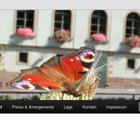
Übernachten in Sebnitz – Sächsische Schweiz
igswalde
t
Preise & Arrangements
Lage
Kontakt
Impressum