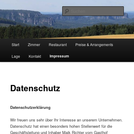
Zum
historischer Gasthof, Zimmer, Übernachten in Sebnitz – Sächsische Schweiz
primären
Such
Inhalt
springen
Gasthof Hertigswalde
Hauptmenü
Start
Zimmer
Restaurant
Preise & Arrangements
Impressum
Lage
Kontakt
Datenschutz
Datenschutzerklärung
Wir freuen uns sehr über Ihr Interesse an unserem Unternehmen.
Datenschutz hat einen besonders hohen Stellenwert für die
Geschäftsleitung und Inhaber Maik Richter vom Gasthof