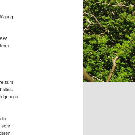
rfügung
-PKW
Strom
ere zum
haltes.
ildgehege
 die
 sehr
nderen