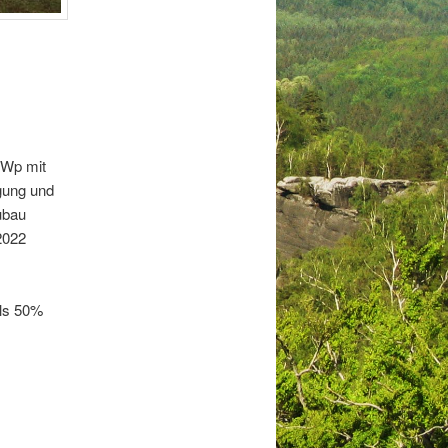
KWp mit
gung und
ubau
2022
ls 50%