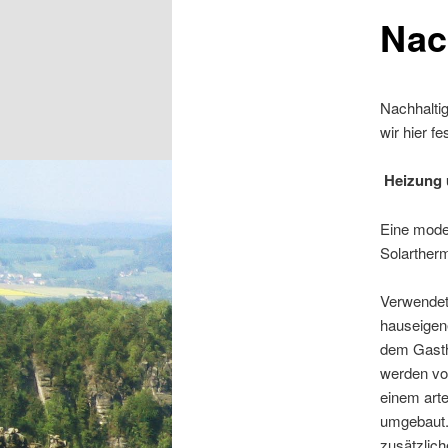
Nac
Nachhaltig
wir hier f
Heizung
Eine mode
Solarther
Verwendet
hauseigen
dem Gasth
werden vo
einem art
umgebaut.
zusätzlic