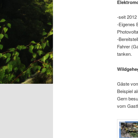
Elektromo
-seit 201
-Eigenes E
Photovolt
-Bereitste
Fahrer (G
tanken.
Wildgeheg
Gäste vom
Beispiel a
Gern besu
vom Gasth