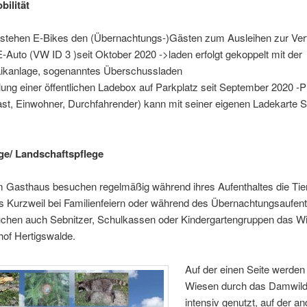
bilität
2 stehen E-Bikes den (Übernachtungs-)Gästen zum Ausleihen zur Ve
-Auto (VW ID 3 )seit Oktober 2020 ->laden erfolgt gekoppelt mit der
aikanlage, sogenanntes Überschussladen
llung einer öffentlichen Ladebox auf Parkplatz seit September 2020 
ast, Einwohner, Durchfahrender) kann mit seiner eigenen Ladekarte 
e/ Landschaftspflege
 Gasthaus besuchen regelmäßig während ihres Aufenthaltes die Ti
ls Kurzweil bei Familienfeiern oder während des Übernachtungsaufent
chen auch Sebnitzer, Schulkassen oder Kindergartengruppen das W
of Hertigswalde.
Auf der einen Seite werden
Wiesen durch das Damwild
intensiv genutzt, auf der a